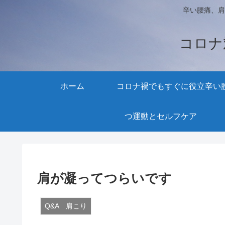
辛い腰痛、肩
コロナ
ホーム
コロナ禍でもすぐに役立
辛い
つ運動とセルフケア
肩が凝ってつらいです
Q&A 肩こり