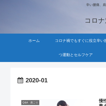
辛い腰痛、肩
コロナ
ホーム
コロナ禍でもすぐに役立
辛い
つ運動とセルフケア
2020-01
慢
Q&A 肩こり
教