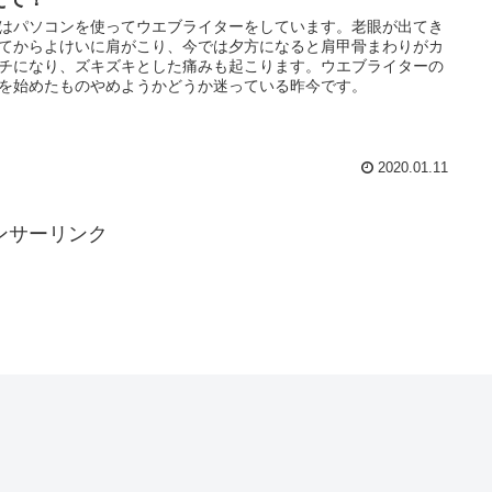
はパソコンを使ってウエブライターをしています。老眼が出てき
てからよけいに肩がこり、今では夕方になると肩甲骨まわりがカ
チになり、ズキズキとした痛みも起こります。ウエブライターの
を始めたものやめようかどうか迷っている昨今です。
2020.01.11
ンサーリンク