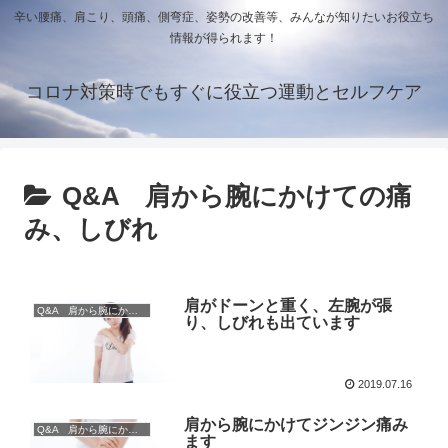
辛い腰痛、肩こり、頭痛、側弯症、姿勢の改善等、みんなが知りたいお役立ち
情報が得られます！
コロナ対策時でもすぐに役立つ運動とセルフケア
Q&A 肩から腕にかけての痛
み、しびれ
肩がドーンと重く、左腕が張
Q&A 肩から腕にかけての痛み、しびれ
り、しびれも出ています
2019.07.16
肩から腕にかけてジンジン痛み
Q&A 肩から腕にかけての痛み、しびれ
ます