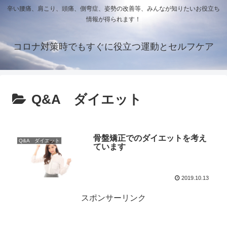
辛い腰痛、肩こり、頭痛、側弯症、姿勢の改善等、みんなが知りたいお役立ち
情報が得られます！
コロナ対策時でもすぐに役立つ運動とセルフケア
Q&A ダイエット
骨盤矯正でのダイエットを考え
Q&A ダイエット
ています
2019.10.13
スポンサーリンク